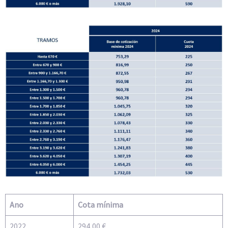
Ano
Cota mínima
2022
294,00 €